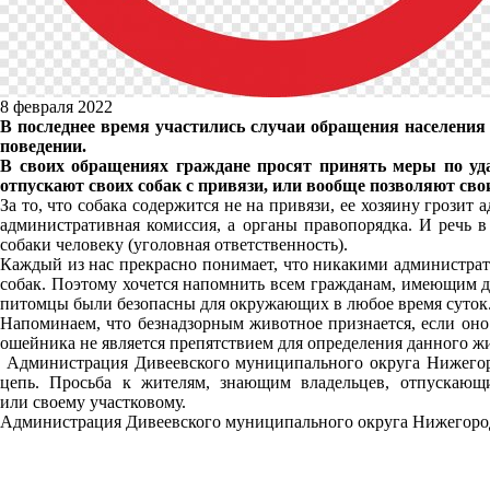
8 февраля 2022
В последнее время участились случаи обращения населения
поведении.
В своих обращениях граждане просят принять меры по уда
отпускают своих собак с привязи, или вообще позволяют с
За то, что собака содержится не на привязи, ее хозяину грозит
административная комиссия, а органы правопорядка. И речь 
собаки человеку (уголовная ответственность).
Каждый из нас прекрасно понимает, что никакими администра
собак. Поэтому хочется напомнить всем гражданам, имеющим д
питомцы были безопасны для окружающих в любое время суток
Напоминаем, что безнадзорным животное признается, если оно 
ошейника не является препятствием для определения данного жи
Администрация Дивеевского муниципального округа Нижегород
цепь. Просьба к жителям, знающим владельцев, отпускающ
или своему участковому.
Администрация Дивеевского муниципального округа Нижегоро