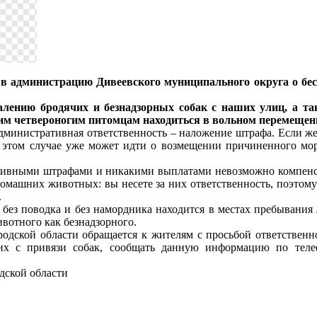
 в администрацию Дивеевского муниципального округа о бес
лению бродячих и безнадзорных собак с наших улиц, а та
воим четвероногим питомцам находиться в вольном перемеще
 административная ответственность – наложение штрафа. Если же 
в этом случае уже может идти о возмещении причиненного мо
тивными штрафами и никакими выплатами невозможно компенси
омашних животных: вы несете за них ответственность, поэтом
.
без поводка и без намордника находится в местах пребывания 
вотного как безнадзорного.
ской области обращается к жителям с просьбой ответственно
их с привязи собак, сообщать данную информацию по теле
дской области