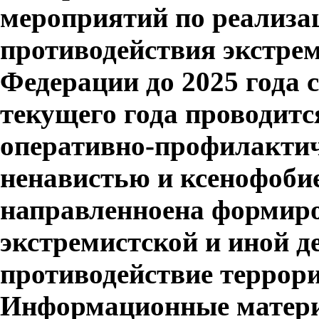
мероприятий по реализа
противодействия экстре
Федерации до 2025 года 
те
кущего года
проводит
оперативно
-
профилакти
ненавистью и ксенофобие
направленн
о
е
н
а
формиро
экстремистской и иной 
противодействие террор
Информационные матер