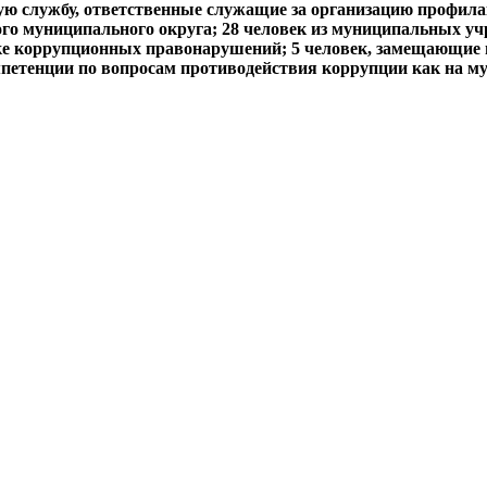
ую службу, ответственные служащие за организацию профил
о муниципального округа; 28 человек из муниципальных учр
тике коррупционных правонарушений; 5 человек, замещающи
мпетенции по вопросам противодействия коррупции как на м