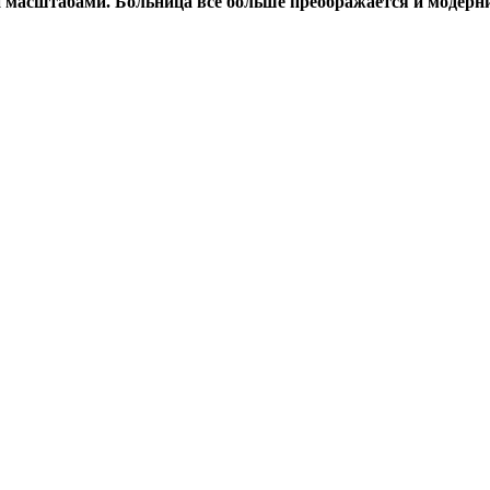
ми масштабами. Больница все больше преображается и модерн