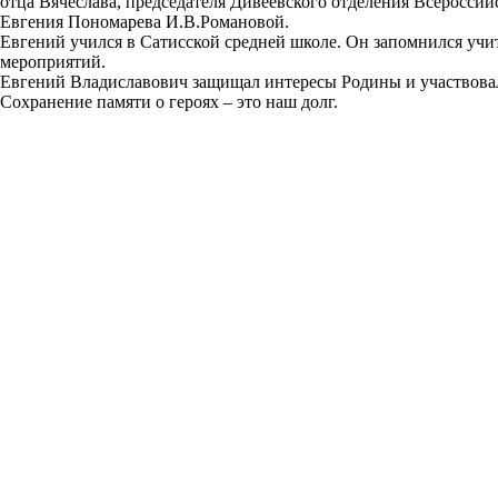
отца Вячеслава, председателя Дивеевского отделения Всероссий
Евгения Пономарева И.В.Романовой.
Евгений учился в Сатисской средней школе. Он запомнился уч
мероприятий.
Евгений Владиславович защищал интересы Родины и участвовал
Сохранение памяти о героях – это наш долг.