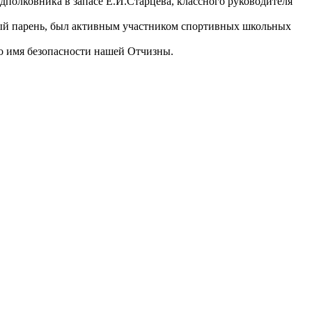
дполковника в запасе Е.И.Старцева, классного руководителя
вый парень, был активным участником спортивных школьных
о имя безопасности нашей Отчизны.