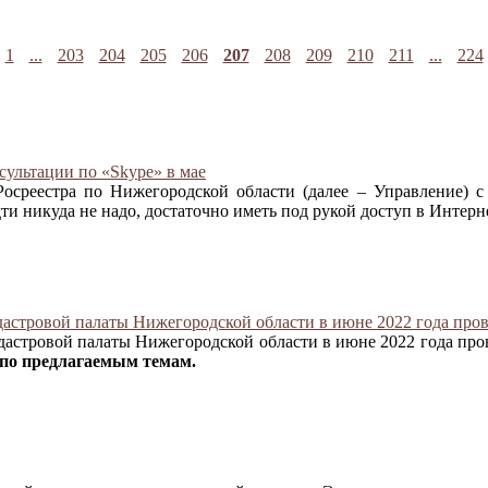
1
...
203
204
205
206
207
208
209
210
211
...
224
сультации по «Skype» в мае
осреестра по Нижегородской области (далее – Управление)
с
дти никуда не надо, достаточно иметь под рукой доступ в Интерн
дастровой палаты Нижегородской области в июне 2022 года про
дастровой палаты Нижегородской области в июне 2022 года про
 по предлагаемым темам.