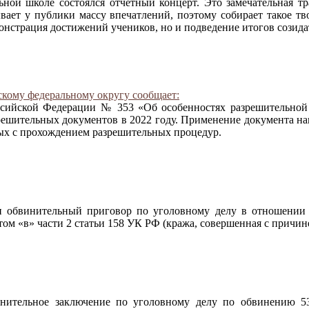
ной школе состоялся отчетный концерт. Это замечательная тр
вает у публики массу впечатлений, поэтому собирает такое тв
онстрация достижений учеников, но и подведение итогов созида
кому федеральному округу сообщает:
ссийской Федерации № 353 «Об особенностях разрешительной 
ешительных документов в 2022 году. Применение документа нап
ных с прохождением разрешительных процедур.
 обвинительный приговор по уголовному делу в отношении г
м «в» части 2 статьи 158 УК РФ (кража, совершенная с причин
нительное заключение по уголовному делу по обвинению 53