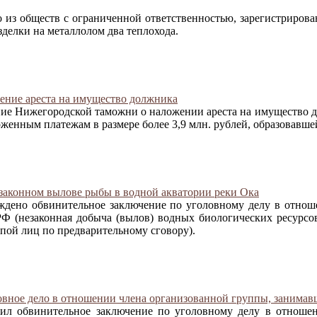
о из обществ с ограниченной ответственностью, зарегистриров
делки на металлолом два теплохода.
ние ареста на имущество должника
 Нижегородской таможни о наложении ареста на имущество дол
женным платежам в размере более 3,9 млн. рублей, образовавше
езаконном вылове рыбы в водной акватории реки Ока
ждено обвинительное заключение по уголовному делу в отнош
РФ (незаконная добыча (вылов) водных биологических ресурсо
пой лиц по предварительному сговору).
овное дело в отношении члена организованной группы, занимав
дил обвинительное заключение по уголовному делу в отноше