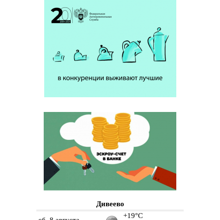
Дивеево