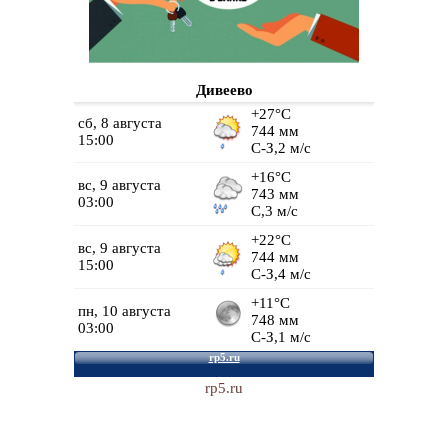
Дивеево
rp5.ru