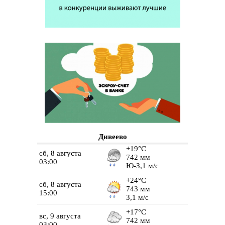
Дивеево