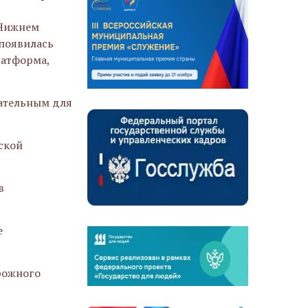
 Нижнем
 появилась
латформа,
зательным для
ской
в
е
рожного