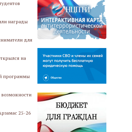
тудентов
или награды
иниматели для
открылся на
е
ой программы
 возможности
Арзамас 25-26