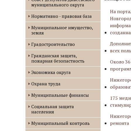
муниципального округа
На порта
Нормативно - правовая база
Новгород
информац
Муниципальное имущество,
созданна
земля
Дополнит
Градостроительство
всех пол
Гражданская защита,
пожарная безопастность
Около 36
программ
Экономика округа
Нижегоро
Охрана труда
образова
Муниципальные финансы
175 меди
стимулир
Социальная защита
населения
Нижегоро
ремонта
Муниципальный контроль