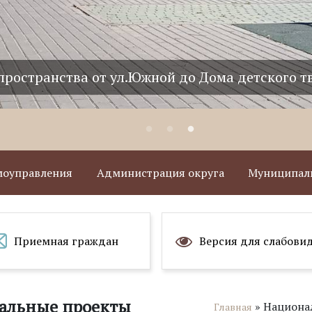
пространства от ул.Южной до Дома детского т
амоуправления
Администрация округа
Муниципаль
Приемная граждан
Версия для слабови
альные проекты
»
Национа
Главная