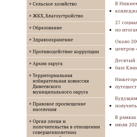
В Нижнем
Сельское хозяйство
колледже
ЖКХ, Благоустройство
27 социа
Образование
по итога
Здравоохранение
Около 20
центров 
Противодействие коррупции
Десятый 
Архив округа
базе Кли
Территориальная
Нижегоро
избирательная комиссия
Дивеевского
путешест
муниципального округа
Будущим
Правовое просвещение
получить
населения
В рамках
Орган опеки и
июля 202
попечительства в отношении
совершеннолетних