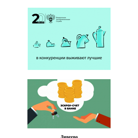
Дивеево