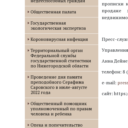
недееспособных граждан
прописки н
продаже 
Общественная палата
недвижимос
Государственная
экологическая экспертиза
Пресс-служ
Короновирусная инфекция
Управления
Территориальный орган
Федеральной службы
государственной статистики
Анна Дейне
по Нижегородской области
телефон: 8 (
Проведение дня памяти
преподобного Серафима
е-mail:
pres
Саровского в июле-августе
2022 года
сайт: https:
Oбщественный помощник
уполномоченный по правам
человека и ребенка
Опека и попечительство