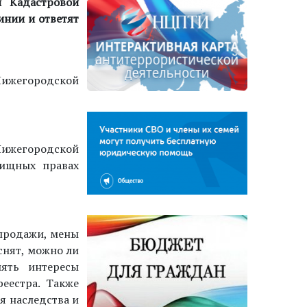
и Кадастровой
инии и ответят
 Нижегородской
Нижегородской
лищных правах
 продажи, мены
снят, можно ли
ять интересы
еестра. Также
я наследства и