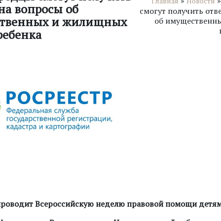
»
Главная
Новости
на вопросы об
cмогут получить отв
твенных и жилищных
об имущественн
ребенка
проводит Всероссийскую неделю правовой помощи детя