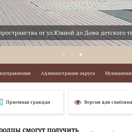
пространства от ул.Южной до Дома детского т
амоуправления
Администрация округа
Муниципаль
Приемная граждан
Версия для слабови
родцы cмогут получить