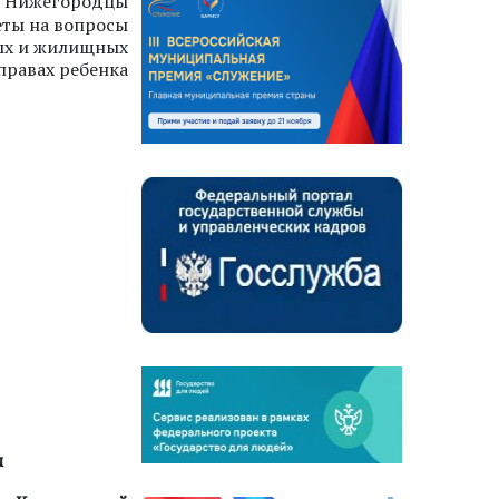
»
Нижегородцы
еты на вопросы
ых и жилищных
правах ребенка
м