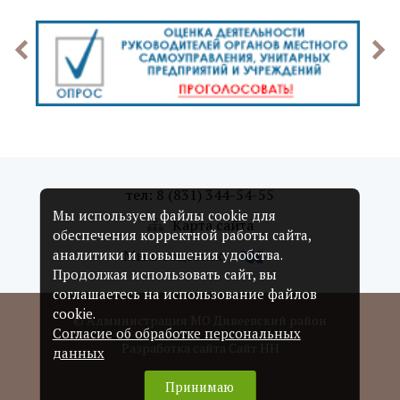
тел: 8 (831) 344-54-55
Мы используем файлы cookie для
Карта сайта
обеспечения корректной работы сайта,
Мы в соцсетях:
аналитики и повышения удобства.
Продолжая использовать сайт, вы
соглашаетесь на использование файлов
cookie.
© Администрация МО Дивеевский район
Согласие об обработке персональных
Разработка сайта Сайт НН
данных
Принимаю