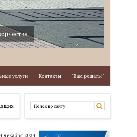
ворчества
Здание 
ные услуги
Контакты
"Вам решать!"
дящих
4 декабря 2024