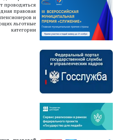
дет проводиться
здная правовая
 пенсионеров и
ющих льготные
категории