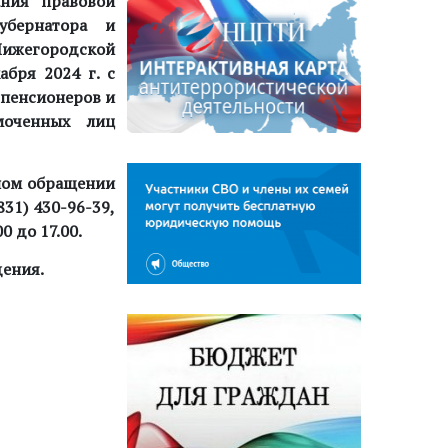
ания правовой
убернатора и
ижегородской
кабря
2024 г
.
с
 пенсионеров и
моченных лиц
чном обращении
831) 430-96-39,
0 до 17.00.
дения.