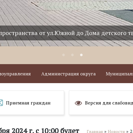
пространства от ул.Южной до Дома детского т
амоуправления
Администрация округа
Муниципаль
Приемная граждан
Версия для слабови
ря 2024 г. с 10:00 будет
»
»
2
Главная
Новости