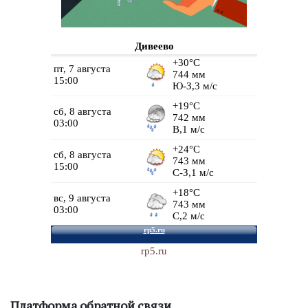
Дивеево
rp5.ru
Платформа обратной связи