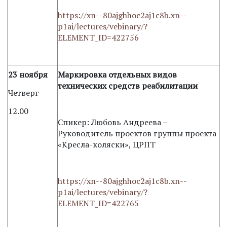
https://xn--80ajghhoc2aj1c8b.xn--
p1ai/lectures/vebinary/?
ELEMENT_ID=422756
23 ноября
Маркировка отдельных видов
технических средств реабилитации
Четверг
12.00
Спикер: Любовь Андреева –
Руководитель проектов группы проекта
«Кресла-коляски», ЦРПТ
https://xn--80ajghhoc2aj1c8b.xn--
p1ai/lectures/vebinary/?
ELEMENT_ID=422765