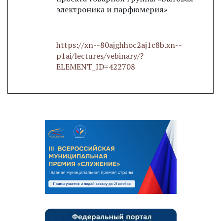
электроника и парфюмерия»
https://xn--80ajghhoc2aj1c8b.xn--
p1ai/lectures/vebinary/?
ELEMENT_ID=422708