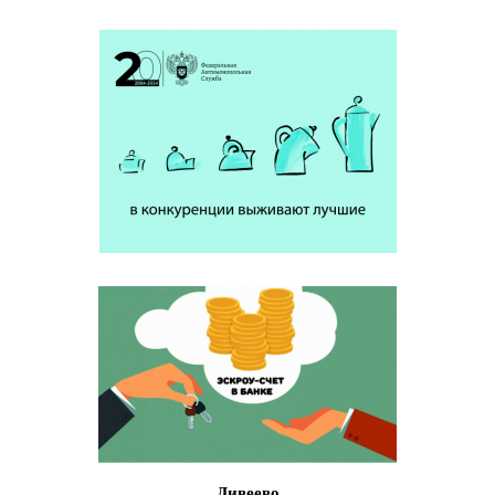
Дивеево