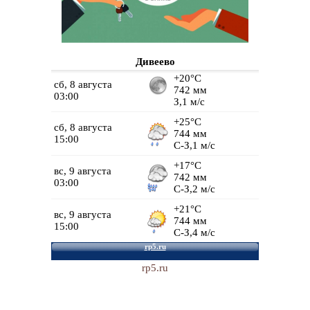
Дивеево
rp5.ru