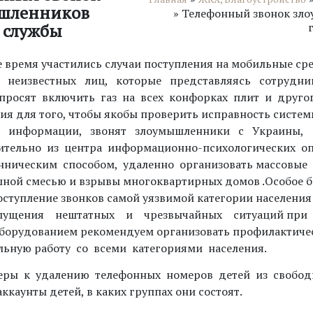
шленников
»
Телефонный звонок зл
 службы
е время участились случаи поступления на мобильные ср
т неизвестных лиц, которые представляясь сотрудни
просят включить газ на всех конфорках плит и другог
ия для того, чтобы якобы проверить исправность систе
 информации, звонят злоумышленники с Украины,
тельно из центра информационно-психологических оп
нническим способом, удаленно организовать массовые
шной смесью и взрывы многоквартирных домов .Особое 
оступление звонков самой уязвимой категории населени
опущения нештатных и чрезвычайных ситуаций пр
оборудованием рекомендуем организовать профилактиче
льную работу со всеми категориями населения.
ры к удалению телефонных номеров детей из свободн
ккаунты детей, в каких группах они состоят.