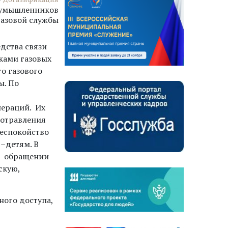
оумышленников
газовой службы
едства связи
ками газовых
о газового
мы. По
ераций. Их
 отравления
беспокойство
я –детям. В
и обращении
скую,
ого доступа,