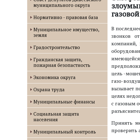
злоумы
муниципального округа
газовой
Нормативно - правовая база
В последне
Муниципальное имущество,
земля
звонков о
компаний, 
Градостроительство
оборудован
имеющейся
Гражданская защита,
пожарная безопастность
предположи
цель -моше
Экономика округа
газо-возду
вызывает п
Охрана труда
целях нед
Муниципальные финансы
с газовым 
разъясните
Социальная защита
населения
Принять ме
проверить а
Муниципальный контроль