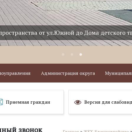
пространства от ул.Южной до Дома детского т
амоуправления
Администрация округа
Муниципаль
Приемная граждан
Версия для слабови
нный звонок
»
Главная
ЖКХ, Благоустройство