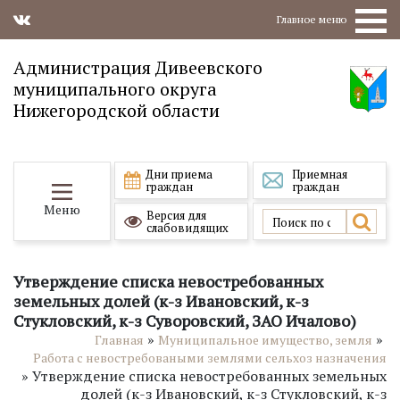
Главное меню
Администрация Дивеевского
муниципального округа
Нижегородской области
Дни приема
Приемная
граждан
граждан
Меню
Версия для
слабовидящих
Утверждение списка невостребованных
земельных долей (к-з Ивановский, к-з
Стукловский, к-з Суворовский, ЗАО Ичалово)
»
»
Главная
Муниципальное имущество, земля
Работа с невостребоваными землями сельхоз назначения
»
Утверждение списка невостребованных земельных
долей (к-з Ивановский, к-з Стукловский, к-з