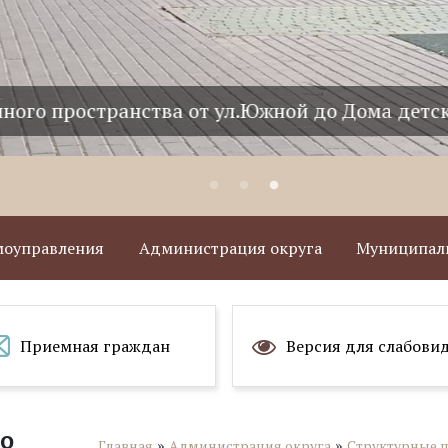
пространства от ул.Южной до Дома детского т
амоуправления
Администрация округа
Муниципаль
Приемная граждан
Версия для слабови
о
»
»
Главная
Администрация округа
Структурные 