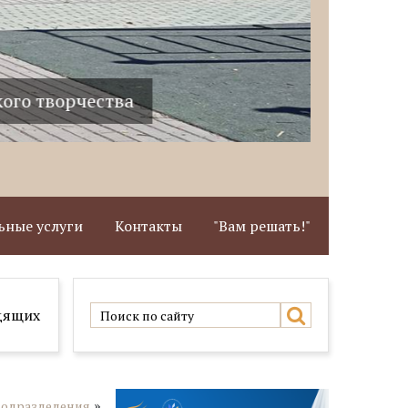
ворчества
Здание 
ные услуги
Контакты
"Вам решать!"
дящих
»
подразделения