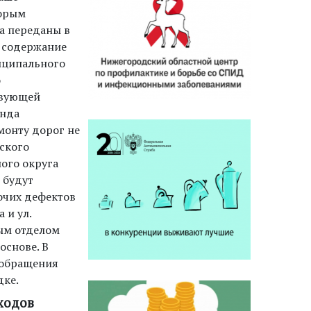
торым
ка переданы в
и содержание
иципального
о
твующей
онда
монту дорог не
ского
ого округа
 будут
очих дефектов
 и ул.
ым отделом
основе. В
 обращения
дке.
ходов