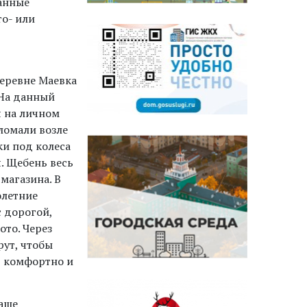
данные
о- или
деревне Маевка
 На данный
я на личном
ломали возле
ки под колеса
. Щебень весь
магазина. В
олетние
с дорогой,
ото. Через
ут, чтобы
в комфортно и
аше