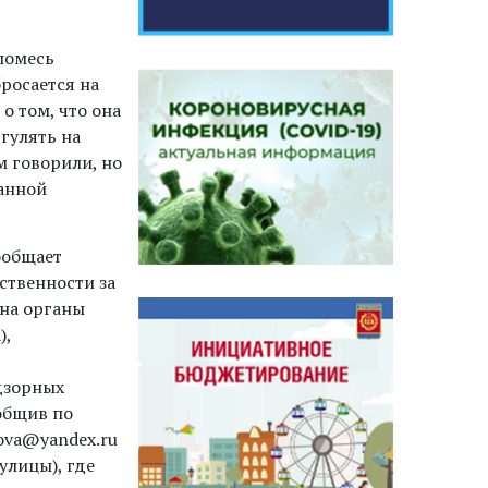
(помесь
росается на
о том, что она
гулять на
м говорили, но
данной
ообщает
ственности за
на органы
),
дзорных
общив по
ova@yandex.ru
улицы), где