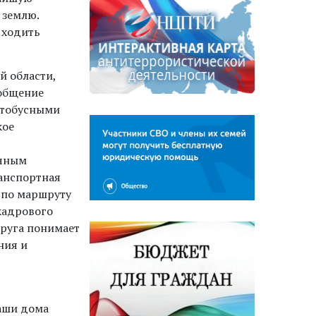
 землю.
 ходить
 области,
ообщение
втобусными
кое
очным
ранспортная
а по маршруту
 кадрового
руга понимает
ния и
Наши дома