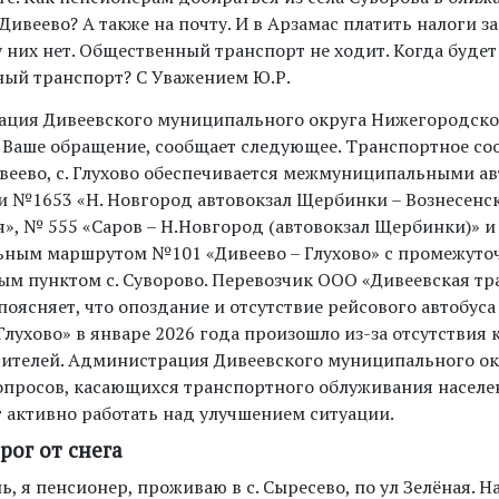
Дивеево? А также на почту. И в Арзамас платить налоги за
 них нет. Общественный транспорт не ходит. Когда будет
ый транспорт? С Уважением Ю.Р.
ция Дивеевского муниципального округа Нижегородской
 Ваше обращение, сообщает следующее. Транспортное с
ивеево, с. Глухово обеспечивается межмуниципальными а
 №1653 «Н. Новгород автовокзал Щербинки – Вознесенс
я», № 555 «Саров – Н.Новгород (автовокзал Щербинки)» и
ным маршрутом №101 «Дивеево – Глухово» с промежут
ым пунктом с. Суворово. Перевозчик ООО «Дивеевская т
оясняет, что опоздание и отсутствие рейсового автобус
Глухово» в январе 2026 года произошло из-за отсутствия
дителей. Администрация Дивеевского муниципального ок
опросов, касающихся транспортного облуживания населе
 активно работать над улучшением ситуации.
рог от снега
, я пенсионер, проживаю в с. Сыресево, по ул Зелёная. 