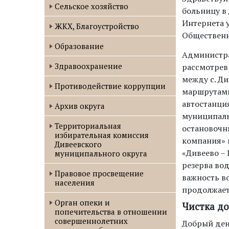
Сельское хозяйство
больницу в 
Интернета у
ЖКХ, Благоустройство
Общественн
Образование
Администра
Здравоохранение
рассмотрев
между с. Д
Противодействие коррупции
маршрутами
автостанци
Архив округа
муниципаль
Территориальная
остановочн
избирательная комиссия
компания» п
Дивеевского
«Дивеево – 
муниципального округа
резерва во
Правовое просвещение
важность в
населения
продолжает
Орган опеки и
Чистка до
попечительства в отношении
совершеннолетних
Добрый день