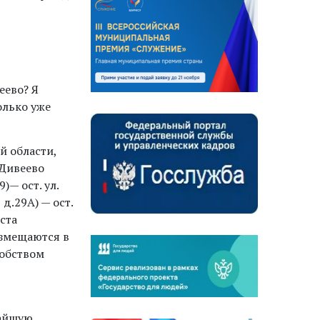
еево? Я
олько уже
 области,
 Дивеево
)— ост. ул.
д.29А) — ост.
ста
размещаются в
добством
жайшую