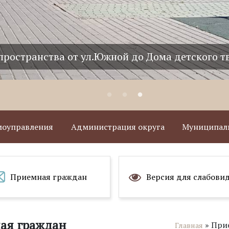
пространства от ул.Южной до Дома детского т
амоуправления
Администрация округа
Муниципаль
Приемная граждан
Версия для слабови
ая граждан
»
При
Главная