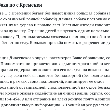
бака по с.Кременки
е. В с.Кременки бегает без намордника большая собака 
 охотничьей гончей собакой). Данная собака постоянно б
няет их на дерево и громко лает. Местные жители говорят 
и одну кошку. Страшно детей выпускать одних не только 
и в школу. Предполагаемым хозяевам неоднократно об это
и бегает по селу. Большая просьба помочь в разрешении 
ция Дивеевского округа, рассмотрев Ваше обращение, с
 Полномочия по привлечению к административной ответ
правил содержания животного его владельца возложены 
случае, если собака является безнадзорной (без владельца
ция, в рамках своих полномочий, инициирует ее отлов
рованной организацией, уполномоченной на отлов безна
Вы можете оказать содействие администрации округа, со
-83134-45469 или отправив на электронную почту a.somts
дополнительную информацию: • Точный адрес (участок 