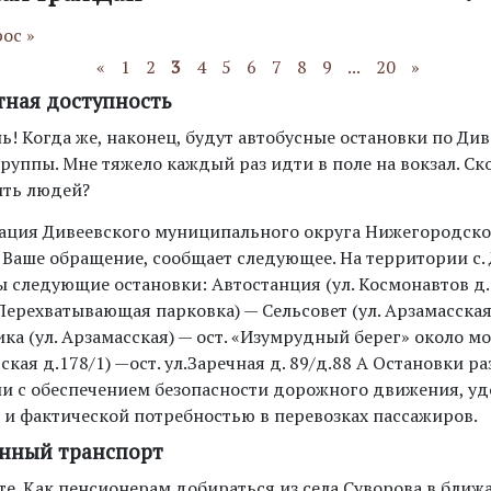
ос »
«
1
2
3
4
5
6
7
8
9
...
20
»
тная доступность
! Когда же, наконец, будут автобусные остановки по Див
руппы. Мне тяжело каждый раз идти в поле на вокзал. Ск
ть людей?
ция Дивеевского муниципального округа Нижегородской
 Ваше обращение, сообщает следующее. На территории с.
 следующие остановки: Автостанция (ул. Космонавтов д.9
ерехватывающая парковка) — Сельсовет (ул. Арзамасская 
а (ул. Арзамасская) — ост. «Изумрудный берег» около мо
ская д.178/1) —ост. ул.Заречная д. 89/д.88 А Остановки 
ии с обеспечением безопасности дорожного движения, у
 и фактической потребностью в перевозках пассажиров.
нный транспорт
те. Как пенсионерам добираться из села Суворова в бли