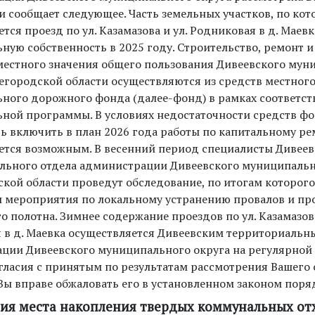
и сообщает следующее. Часть земельных участков, по ко
тся проезд по ул. Казамазова и ул. Родниковая в д. Маев
ную собственность в 2025 году. Строительство, ремонт 
местного значения общего пользования Дивеевского мун
егородской области осуществляются из средств местног
ного дорожного фонда (далее-фонд) в рамках соответс
ной программы. В условиях недостаточности средств ф
ь включить в план 2026 года работы по капитальному ре
ется возможным. В весенний период специалисты Дивеев
льного отдела администрации Дивеевского муниципальн
кой области проведут обследование, по итогам которого
 мероприятия по локальному устранению провалов и пр
 полотна. Зимнее содержание проездов по ул. Казамазова
 в д. Маевка осуществляется Дивеевским территориальн
ции Дивеевского муниципального округа на регулярной 
огласия с принятым по результатам рассмотрения Вашего
Вы вправе обжаловать его в установленном законом поря
ция места накопления твердых коммунальных от