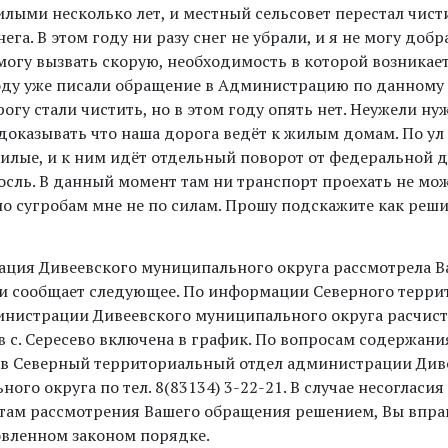
лыми несколько лет, и местный сельсовет перестал чист
нега. В этом году ни разу снег не убрали, и я не могу добр
могу вызвать скорую, необходимость в которой возникает 
ду уже писали обращение в Администрацию по данному 
огу стали чистить, но в этом году опять нет. Неужели н
доказывать что наша дорога ведёт к жилым домам. По ул
жилые, и к ним идёт отдельный поворот от федеральной д
осль. В данный момент там ни транспорт проехать не мо
по сугробам мне не по силам. Прошу подскажите как реши
ция Дивеевского муниципального округа рассмотрела В
и сообщает следующее. По информации Северного терри
инистрации Дивеевского муниципального округа расчист
 в с. Сересево включена в график. По вопросам содержан
 в Северный территориальный отдел администрации Див
ого округа по тел. 8(83134) 3-22-21. В случае несогласи
атам рассмотрения Вашего обращения решением, Вы впра
новленном законом порядке.