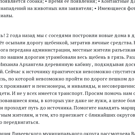
появляется собака; • Время её появления; • Контактные 
 нападений на животных или заявителя; • Имеющиеся фот
иалы.
ь! 2 года назад мы с соседями построили новые дома в 
чёт осыпали дорогу щебенкой, затратив личные средства.
ога передана администрации, местные жители разъезжа
 по нашим дорогам утрамбовали весь щебень в грязь. Раз
Михаила Архангела деревянную кабину , подкидывая дос
й. Сейчас к источнику практически невозможно спустится
язь, по которой невозможно пройти по дороге пешком до 
х проживают и пенсионеры, и инвалиды, и несовершенн
ети. И не у всех имеется транспорт. Просим помочь нам 
зовавшиеся ямы, в которых уже даже не лужи, а целое бол
и проходит путь до источника. Помогите наладить маршр
стным жителям, и тем, кто приезжает с ближайших округо
о передвигаться.
ция Дивеевского муниципального округа рассмотрела В