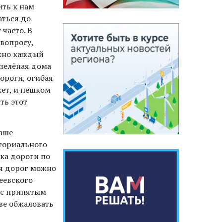
ить к нам
аться до
часто. В
вопросу,
ужно каждый
 зелёная дома
ороги, огибая
жет, и пешком
ть этот
аше
ториального
ка дороги по
ия дорог можно
еевского
я с принятым
ве обжаловать