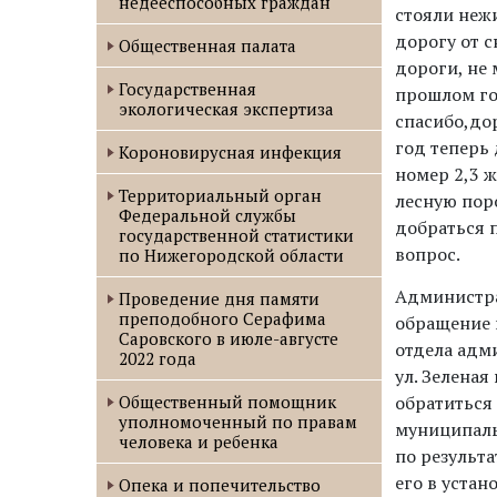
недееспособных граждан
стояли нежи
дорогу от с
Общественная палата
дороги, не 
Государственная
прошлом го
экологическая экспертиза
спасибо,дор
год теперь 
Короновирусная инфекция
номер 2,3 
Территориальный орган
лесную пор
Федеральной службы
добраться 
государственной статистики
вопрос.
по Нижегородской области
Администра
Проведение дня памяти
преподобного Серафима
обращение 
Саровского в июле-августе
отдела адм
2022 года
ул. Зеленая
Oбщественный помощник
обратиться
уполномоченный по правам
муниципальн
человека и ребенка
по результ
его в уста
Опека и попечительство