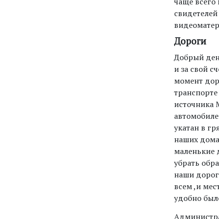
чаще всего 
свидетелей
видеоматер
Дороги
Добрый ден
и за свой с
момент дор
транспорте
источника 
автомобиле
укатан в гр
наших дома
маленькие д
убрать обра
наши дорог
всем ,и ме
удобно был
Администра