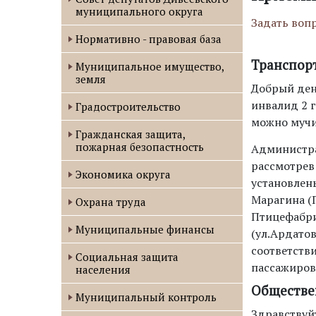
муниципального округа
Задать вопр
Нормативно - правовая база
Транспор
Муниципальное имущество,
земля
Добрый день
инвалид 2 г
Градостроительство
можно мучи
Гражданская защита,
пожарная безопастность
Администра
рассмотрев
Экономика округа
установлены
Марагина (П
Охрана труда
Птицефабрик
Муниципальные финансы
(ул.Ардатов
соответств
Социальная защита
пассажиров
населения
Обществе
Муниципальный контроль
Здравствуй