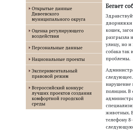
Бегает со
Открытые данные
Дивеевского
Здравствуйт
муниципального округа
дворняжки с
кошек, заго
Оценка регулирующего
воздействия
разгрызла н
улицу, но 
Персональные данные
собака так 
проблемы.
Национальные проекты
Администра
Экспериментальный
правовой режим
следующее.
нарушение 
Всероссийский конкурс
полиции. В 
лучших проектов создания
администра
комфортной городской
среды
специализи
животных. 
телефону 8
следующую 