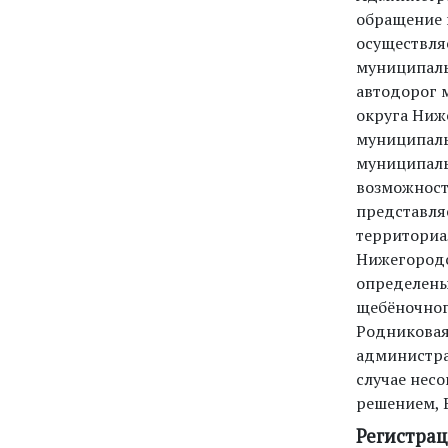
обращение 
осуществляе
муниципаль
автодорог 
округа Ниж
муниципаль
муниципаль
возможност
представля
территориа
Нижегородс
определены
щебёночного
Родниковая
администра
случае нес
решением, 
Регистра